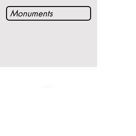
Monuments
339 S. Jefferson St.
P.O. Box 606
Goliad, TX 77963